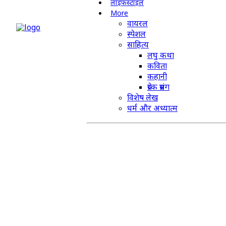
लाइफस्टाइल
More
वायरल
स्पेशल
साहित्य
लघु कथा
कविता
कहानी
प्रेरक प्रसंग
विशेष लेख
धर्म और अध्यात्म