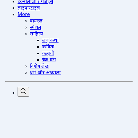
टेक्नोलॉजी / गैजेट्स
लाइफस्टाइल
More
वायरल
स्पेशल
साहित्य
लघु कथा
कविता
कहानी
प्रेरक प्रसंग
विशेष लेख
धर्म और अध्यात्म