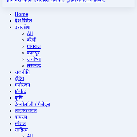
होम
देश विदेश
उत्तर प्रदेश
राजनीति
ट्रेंडिंग
मनोरंजन
क्रिकेट
Home
देश विदेश
उत्तर प्रदेश
All
बरेली
प्रयागराज
कानपुर
अयोध्या
लखनऊ
राजनीति
ट्रेंडिंग
मनोरंजन
क्रिकेट
कृषि
टेक्नोलॉजी / गैजेट्स
लाइफस्टाइल
वायरल
स्पेशल
साहित्य
All