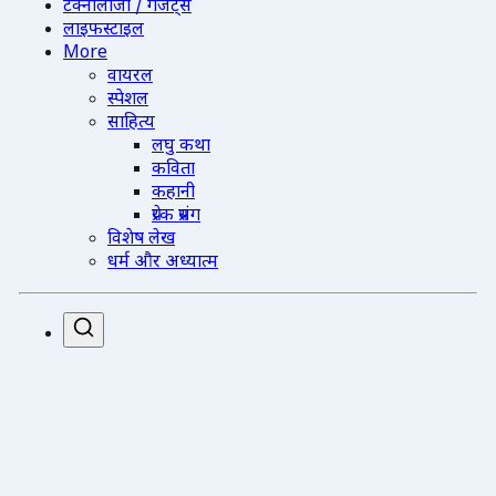
टेक्नोलॉजी / गैजेट्स
लाइफस्टाइल
More
वायरल
स्पेशल
साहित्य
लघु कथा
कविता
कहानी
प्रेरक प्रसंग
विशेष लेख
धर्म और अध्यात्म