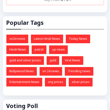
Aug 5, 2026
0
6
Popular Tags
vn24 news
Latest Hindi News
Today News
Hindi News
petrol
up news
gold and silver prices
gold
Viral News
Bollywood News
vn 24 news
Trending news
Entertainment News
cng prices
silver prices
Voting Poll