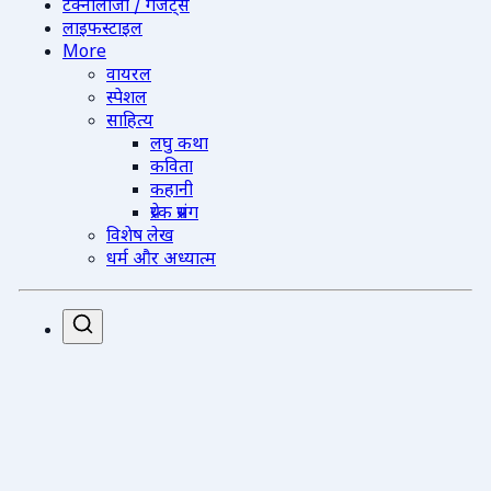
टेक्नोलॉजी / गैजेट्स
लाइफस्टाइल
More
वायरल
स्पेशल
साहित्य
लघु कथा
कविता
कहानी
प्रेरक प्रसंग
विशेष लेख
धर्म और अध्यात्म