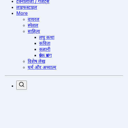
टेक्नोलॉजी / गैजेट्स
लाइफस्टाइल
More
वायरल
स्पेशल
साहित्य
लघु कथा
कविता
कहानी
प्रेरक प्रसंग
विशेष लेख
धर्म और अध्यात्म