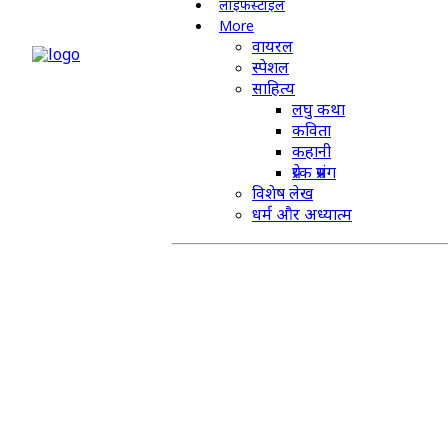
लाइफस्टाइल
More
वायरल
स्पेशल
साहित्य
लघु कथा
कविता
कहानी
प्रेरक प्रसंग
विशेष लेख
धर्म और अध्यात्म