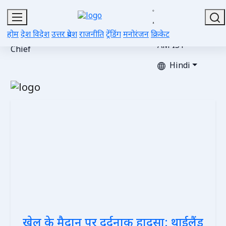
Sat, Aug 08,
2026 |
Editor-
Advertise
Gallery
Videos
Contacts
Updated 03:05
होम
देश विदेश
उत्तर प्रदेश
राजनीति
ट्रेंडिंग
मनोरंजन
क्रिकेट
in-
with Us
AM IST
Chief
Hindi
खेल के मैदान पर दर्दनाक हादसा: थाईलैंड