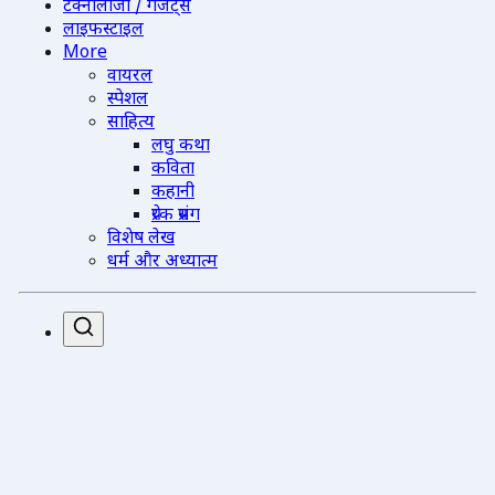
टेक्नोलॉजी / गैजेट्स
लाइफस्टाइल
More
वायरल
स्पेशल
साहित्य
लघु कथा
कविता
कहानी
प्रेरक प्रसंग
विशेष लेख
धर्म और अध्यात्म