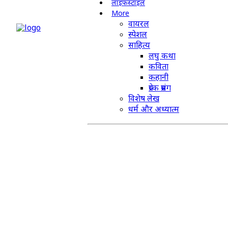
लाइफस्टाइल
More
वायरल
स्पेशल
साहित्य
लघु कथा
कविता
कहानी
प्रेरक प्रसंग
विशेष लेख
धर्म और अध्यात्म