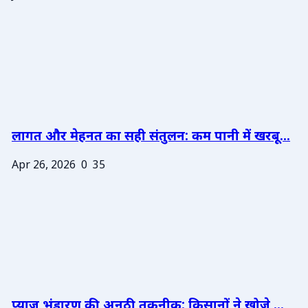
लागत और मेहनत का सही संतुलन: कम पानी में खरबू...
Apr 26, 2026
0
35
प्याज भंडारण की अनूठी तकनीक: किसानों ने खोजे ...