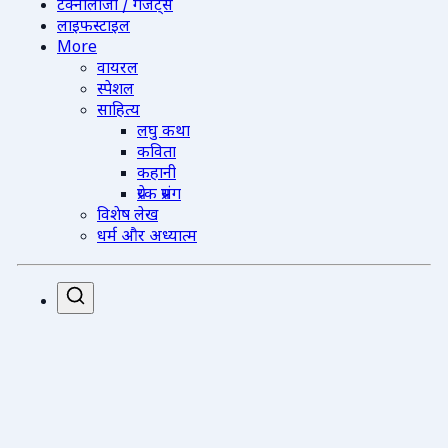
टेक्नोलॉजी / गैजेट्स
लाइफस्टाइल
More
वायरल
स्पेशल
साहित्य
लघु कथा
कविता
कहानी
प्रेरक प्रसंग
विशेष लेख
धर्म और अध्यात्म