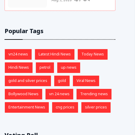
Aug 5, 2026
0
4
Popular Tags
vn24 news
Latest Hindi News
Today News
Hindi News
petrol
up news
gold and silver prices
gold
Viral News
Bollywood News
vn 24 news
Trending news
Entertainment News
cng prices
silver prices