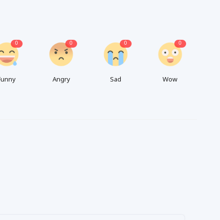
0
0
0
0
Funny
Angry
Sad
Wow