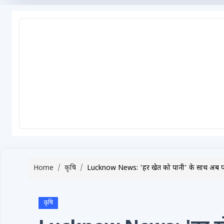
टेक्नोलॉजी / गैजेट्स
लाइफस्टाइल
वायरल
स्पेशल
साहित्य
विशेष लेख
धर्म और अध्यात्म
Advertise with Us
Home
कृषि
Lucknow News: 'हर खेत को पानी' के साथ अब पर 'ड्
Events
Gallery
कृषि