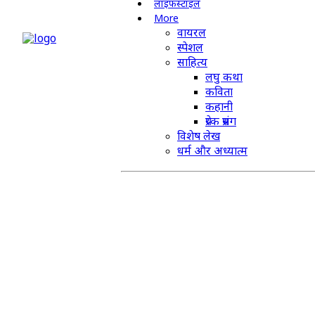
लाइफस्टाइल
More
वायरल
स्पेशल
साहित्य
लघु कथा
कविता
कहानी
प्रेरक प्रसंग
विशेष लेख
धर्म और अध्यात्म