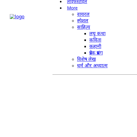
लाइफस्टाइल
More
वायरल
स्पेशल
साहित्य
लघु कथा
कविता
कहानी
प्रेरक प्रसंग
विशेष लेख
धर्म और अध्यात्म