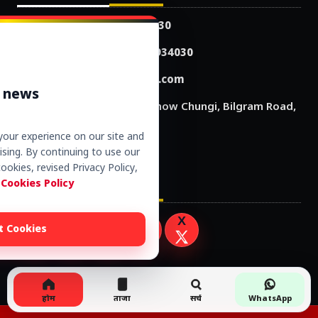
Office: +91-9250934030
WhatsApp: +91-9250934030
info@vibrantnews24.com
r news
Vibrant News 24, Lucknow Chungi, Bilgram Road,
Hardoi 241001 (UP)
our experience on our site and
Working Hours: 24x7
sing. By continuing to use our
ookies, revised Privacy Policy,
Social Media
 Cookies Policy
t Cookies
होम
ताजा
सर्च
WhatsApp