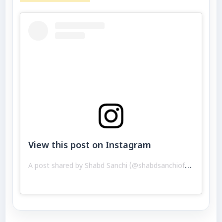
View this post on Instagram
A
post shared by Shabd Sanchi (@shabdsanchiofficial)