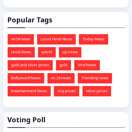
Popular Tags
vn24 news
Latest Hindi News
Today News
Hindi News
petrol
up news
gold and silver prices
gold
Viral News
Bollywood News
vn 24 news
Trending news
Entertainment News
cng prices
silver prices
Voting Poll