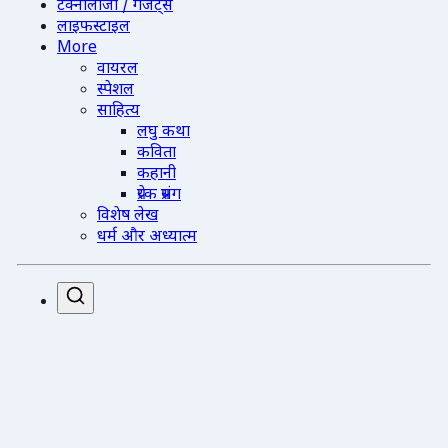
टेक्नोलॉजी / गैजेट्स
लाइफस्टाइल
More
वायरल
स्पेशल
साहित्य
लघु कथा
कविता
कहानी
प्रेरक प्रसंग
विशेष लेख
धर्म और अध्यात्म