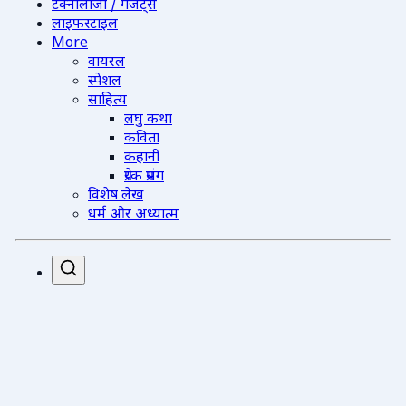
टेक्नोलॉजी / गैजेट्स
लाइफस्टाइल
More
वायरल
स्पेशल
साहित्य
लघु कथा
कविता
कहानी
प्रेरक प्रसंग
विशेष लेख
धर्म और अध्यात्म