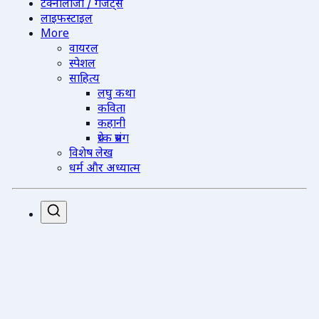
टेक्नोलॉजी / गैजेट्स
लाइफस्टाइल
More
वायरल
स्पेशल
साहित्य
लघु कथा
कविता
कहानी
प्रेरक प्रसंग
विशेष लेख
धर्म और अध्यात्म