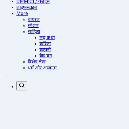
टेक्नोलॉजी / गैजेट्स
लाइफस्टाइल
More
वायरल
स्पेशल
साहित्य
लघु कथा
कविता
कहानी
प्रेरक प्रसंग
विशेष लेख
धर्म और अध्यात्म