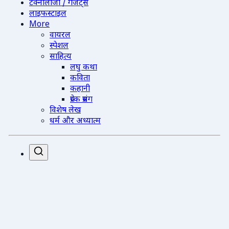
टेक्नोलॉजी / गैजेट्स
लाइफस्टाइल
More
वायरल
स्पेशल
साहित्य
लघु कथा
कविता
कहानी
प्रेरक प्रसंग
विशेष लेख
धर्म और अध्यात्म