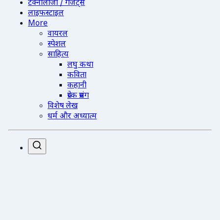
टेक्नोलॉजी / गैजेट्स
लाइफस्टाइल
More
वायरल
स्पेशल
साहित्य
लघु कथा
कविता
कहानी
प्रेरक प्रसंग
विशेष लेख
धर्म और अध्यात्म