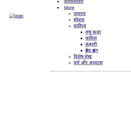
लाइफस्टाइल
More
वायरल
स्पेशल
साहित्य
लघु कथा
कविता
कहानी
प्रेरक प्रसंग
विशेष लेख
धर्म और अध्यात्म