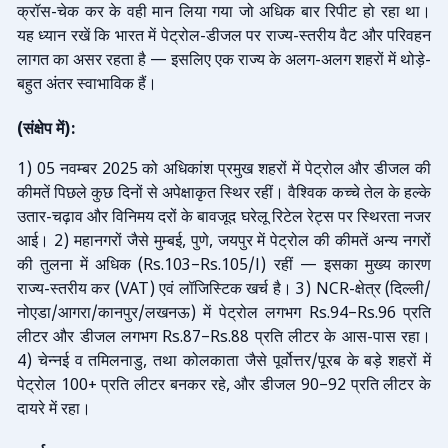
क्रॉस
चेक
कर
के
वही
मान
लिया
गया
जो
अधिक
बार
रिपीट
हो
रहा
था।
-
यह
ध्यान
रखें
कि
भारत
में
पेट्रोल
डीजल
पर
राज्य
स्तरीय
वैट
और
परिवहन
-
-
लागत
का
असर
रहता
है
इसलिए
एक
राज्य
के
अलग
अलग
शहरों
में
थोड़े
—
-
-
बहुत
अंतर
स्वाभाविक
हैं।
संक्षेप
में
(
):
नवम्बर
को
अधिकांश
प्रमुख
शहरों
में
पेट्रोल
और
डीजल
की
1) 05
2025
कीमतें
पिछले
कुछ
दिनों
से
अपेक्षाकृत
स्थिर
रहीं।
वैश्विक
कच्चे
तेल
के
हल्के
उतार
चढ़ाव
और
विनिमय
दरों
के
बावजूद
घरेलू
रिटेल
रेट्स
पर
स्थिरता
नजर
-
आई।
महानगरों
जैसे
मुम्बई
पुणे
जयपुर
में
पेट्रोल
की
कीमतें
अन्य
नगरों
2)
,
,
की
तुलना
में
अधिक
रहीं
इसका
मुख्य
कारण
(Rs.103–Rs.105/l)
—
राज्य
स्तरीय
कर
एवं
लॉजिस्टिक
खर्च
है।
क्षेत्र
दिल्ली
-
(VAT)
3) NCR-
(
/
नोएडा
आगरा
कानपुर
लखनऊ
में
पेट्रोल
लगभग
प्रति
/
/
/
)
Rs.94–Rs.96
लीटर
और
डीजल
लगभग
प्रति
लीटर
के
आस
पास
रहा।
Rs.87–Rs.88
-
चेन्नई
व
तमिलनाडु
तथा
कोलकाता
जैसे
पूर्वोत्तर
पूरब
के
बड़े
शहरों
में
4)
,
/
पेट्रोल
प्रति
लीटर
बनकर
रहे
और
डीजल
प्रति
लीटर
के
100+
,
90–92
दायरे
में
रहा।