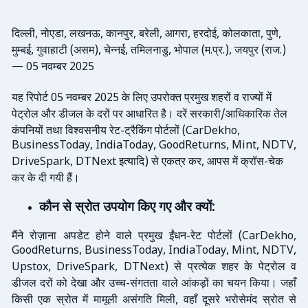
दिल्ली
नोएडा
लखनऊ
कानपुर
बरेली
आगरा
हरदोई
कोलकाता
पुणे
,
,
,
,
,
,
,
,
,
मुम्बई
गुवाहाटी
असम
चेन्नई
तमिलनाडु
भोपाल
म
प्र
जयपुर
राज
,
(
),
,
,
(
.
.),
(
.)
नवम्बर
— 05
2025
यह
रिपोर्ट
नवम्बर
के
लिए
उपरोक्त
प्रमुख
शहरों
व
राज्यों
में
05
2025
पेट्रोल
और
डीजल
के
दरों
पर
आधारित
है।
दरें
सरकारी
आधिकारिक
तेल
/
कंपनियों
तथा
विश्वसनीय
रेट
ट्रैकिंग
पोर्टलों
-
(CarDekho,
BusinessToday, IndiaToday, GoodReturns, Mint, NDTV,
इत्यादि
से
एकत्र
कर
आपस
में
क्रॉस
चेक
DriveSpark, DTNext
)
,
-
कर
के
दी
गयी
हैं।
कौन
से
स्रोत
उपयोग
किए
गए
और
क्यों
:
मैंने
रोज़ाना
अपडेट
होने
वाले
प्रमुख
ईंधन
रेट
पोर्टलों
-
(CarDekho,
GoodReturns, BusinessToday, IndiaToday, Mint, NDTV,
से
प्रत्येक
शहर
के
पेट्रोल
व
Upstox, DriveSpark, DTNext)
डीजल
दरों
को
देखा
और
उच्च
संगतता
वाले
आंकड़ों
का
चयन
किया।
जहाँ
-
किसी
एक
स्रोत
में
मामूली
असंगति
मिली
वहाँ
दूसरे
भरोसेमंद
स्रोत
से
,