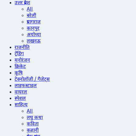
उत्तर प्रदेश
All
बरेली
प्रयागराज
कानपुर
अयोध्या
लखनऊ
राजनीति
ट्रेंडिंग
मनोरंजन
क्रिकेट
कृषि
टेक्नोलॉजी / गैजेट्स
लाइफस्टाइल
वायरल
स्पेशल
साहित्य
All
लघु कथा
कविता
कहानी