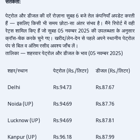
सतर्कता
:
पेट्रोल
और
डीजल
की
दरें
रोज़ाना
सुबह
बजे
तेल
कंपनियाँ
अपडेट
करती
6
हैं
इसलिए
किसी
भी
समय
छोटा
सा
अंतर
संभव
है।
मैंने
रिपोर्ट
में
वही
—
-
रेट्स
शामिल
किए
हैं
जो
सुबह
नवम्बर
की
उपलब्धता
के
अनुसार
05
2025
क्रॉस
चेक
करके
चुने
गए।
खरीद
लेन
देन
से
पहले
अपने
स्थानीय
पेट्रोल
-
/
-
पंप
से
बिल
व
अंतिम
रसीद
अवश्य
जाँच
लें।
तालिका
शहरवार
पेट्रोल
और
डीजल
के
भाव
नवम्बर
—
(05
2025)
शहर
स्थान
पेट्रोल
लिटर
डीजल
लिटर
/
(Rs./
)
(Rs./
)
Delhi
Rs.94.73
Rs.87.67
Noida (UP)
Rs.94.69
Rs.87.76
Lucknow (UP)
Rs.94.69
Rs.87.81
Kanpur (UP)
Rs.96.18
Rs.87.99