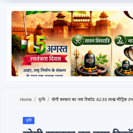
टेक्नोलॉजी / गैजेट्स
लाइफस्टाइल
वायरल
स्पेशल
साहित्य
विशेष लेख
धर्म और अध्यात्म
Advertise with Us
Home
कृषि
योगी सरकार का नया रिकॉर्ड: 62.30 लाख मीट्रिक ट
Events
Gallery
कृषि