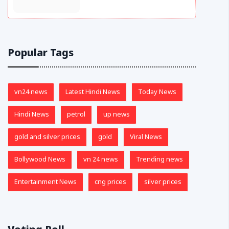
Popular Tags
vn24 news
Latest Hindi News
Today News
Hindi News
petrol
up news
gold and silver prices
gold
Viral News
Bollywood News
vn 24 news
Trending news
Entertainment News
cng prices
silver prices