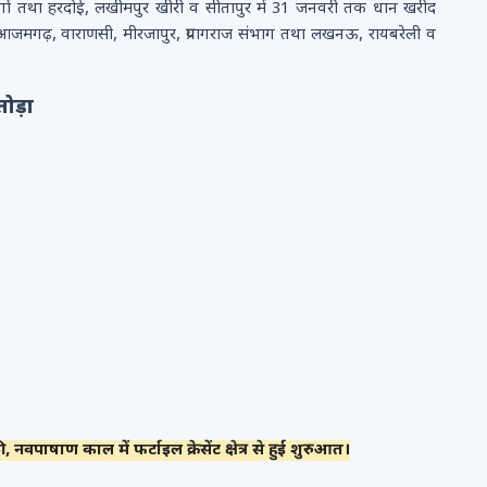
ंभागों तथा हरदोई, लखीमपुर खीरी व सीतापुर में 31 जनवरी तक धान खरीद
ी, आजमगढ़, वाराणसी, मीरजापुर, प्रयागराज संभाग तथा लखनऊ, रायबरेली व
तोड़ा
 नवपाषाण काल में फर्टाइल क्रेसेंट क्षेत्र से हुई शुरुआत।