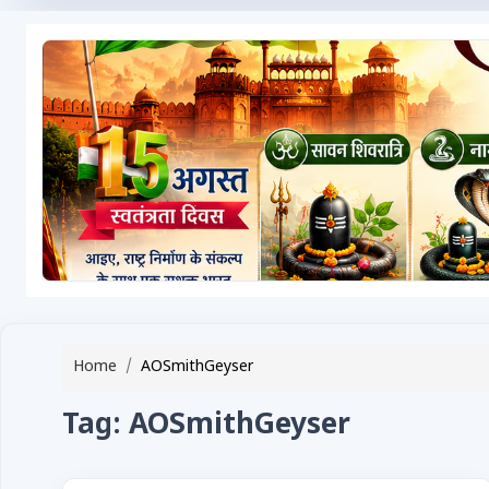
टेक्नोलॉजी / गैजेट्स
लाइफस्टाइल
वायरल
स्पेशल
साहित्य
विशेष लेख
धर्म और अध्यात्म
Advertise with Us
Home
AOSmithGeyser
Events
Tag: AOSmithGeyser
Gallery