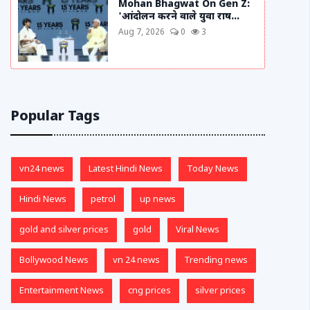
Mohan Bhagwat On Gen Z:
'आंदोलन करने वाले युवा राष...
Aug 7, 2026
0
3
Popular Tags
vn24 news
Latest Hindi News
Today News
Hindi News
petrol
up news
gold and silver prices
gold
Viral News
Bollywood News
vn 24 news
Trending news
Entertainment News
cng prices
silver prices