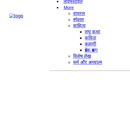
लाइफस्टाइल
More
वायरल
स्पेशल
साहित्य
लघु कथा
कविता
कहानी
प्रेरक प्रसंग
विशेष लेख
धर्म और अध्यात्म