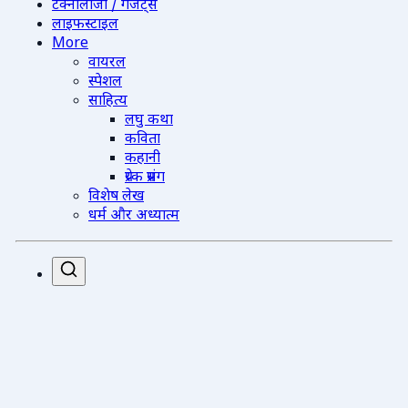
टेक्नोलॉजी / गैजेट्स
लाइफस्टाइल
More
वायरल
स्पेशल
साहित्य
लघु कथा
कविता
कहानी
प्रेरक प्रसंग
विशेष लेख
धर्म और अध्यात्म