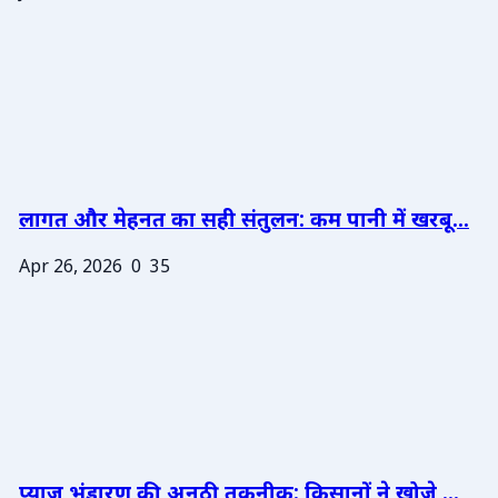
लागत और मेहनत का सही संतुलन: कम पानी में खरबू...
Apr 26, 2026
0
35
प्याज भंडारण की अनूठी तकनीक: किसानों ने खोजे ...