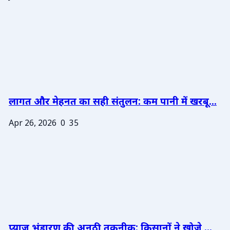
लागत और मेहनत का सही संतुलन: कम पानी में खरबू...
Apr 26, 2026
0
35
प्याज भंडारण की अनूठी तकनीक: किसानों ने खोजे ...