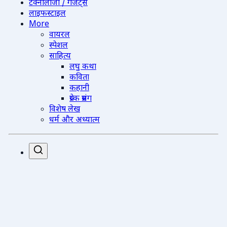
टेक्नोलॉजी / गैजेट्स
लाइफस्टाइल
More
वायरल
स्पेशल
साहित्य
लघु कथा
कविता
कहानी
प्रेरक प्रसंग
विशेष लेख
धर्म और अध्यात्म