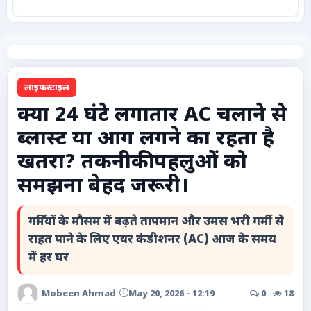
कृषि
टेक्नोलॉजी / गैजेट्स
लाइफस्टाइल
लाइफस्टाइल
क्या 24 घंटे लगातार AC चलाने से
ब्लास्ट या आग लगने का रहता है
वायरल
खतरा? तकनीकी पहलुओं को
स्पेशल
समझना बेहद जरूरी।
साहित्य
गर्मियों के मौसम में बढ़ते तापमान और उमस भरी गर्मी से
राहत पाने के लिए एयर कंडीशनर (AC) आज के समय
विशेष लेख
में हर घर
धर्म और अध्यात्म
Mobeen Ahmad
May 20, 2026 - 12:19
0
18