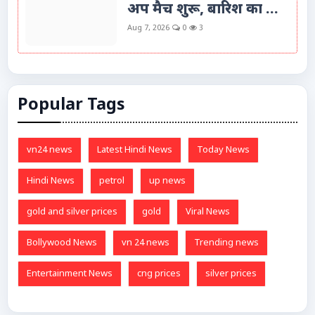
अप मैच शुरू, बारिश का ...
Aug 7, 2026
0
3
Popular Tags
vn24 news
Latest Hindi News
Today News
Hindi News
petrol
up news
gold and silver prices
gold
Viral News
Bollywood News
vn 24 news
Trending news
Entertainment News
cng prices
silver prices