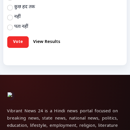
कुछ हद तक
नहीं
पता नहीं
Vote
View Results
Vibrant News 24 is a Hindi news portal focused on
breaking news, state news, national news, politics,
education, lifestyle, employment, religion, literature